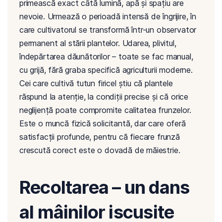
primească exact câtă lumină, apă și spațiu are
nevoie. Urmează o perioadă intensă de îngrijire, în
care cultivatorul se transformă într-un observator
permanent al stării plantelor. Udarea, plivitul,
îndepărtarea dăunătorilor – toate se fac manual,
cu grijă, fără graba specifică agriculturii moderne.
Cei care cultivă tutun firicel știu că plantele
răspund la atenție, la condiții precise și că orice
neglijență poate compromite calitatea frunzelor.
Este o muncă fizică solicitantă, dar care oferă
satisfacții profunde, pentru că fiecare frunză
crescută corect este o dovadă de măiestrie.
Recoltarea – un dans
al mâinilor iscusite