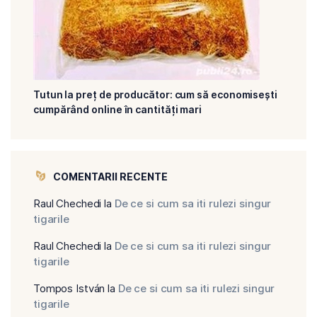
Tutun la preț de producător: cum să economisești
cumpărând online în cantități mari
COMENTARII RECENTE
Raul Chechedi
la
De ce si cum sa iti rulezi singur
tigarile
Raul Chechedi
la
De ce si cum sa iti rulezi singur
tigarile
Tompos István
la
De ce si cum sa iti rulezi singur
tigarile