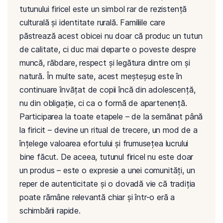
tutunului firicel este un simbol rar de rezistență
culturală și identitate rurală. Familiile care
păstrează acest obicei nu doar că produc un tutun
de calitate, ci duc mai departe o poveste despre
muncă, răbdare, respect și legătura dintre om și
natură. În multe sate, acest meșteșug este în
continuare învățat de copii încă din adolescență,
nu din obligație, ci ca o formă de apartenență.
Participarea la toate etapele – de la semănat până
la firicit – devine un ritual de trecere, un mod de a
înțelege valoarea efortului și frumusețea lucrului
bine făcut. De aceea, tutunul firicel nu este doar
un produs – este o expresie a unei comunități, un
reper de autenticitate și o dovadă vie că tradiția
poate rămâne relevantă chiar și într-o eră a
schimbării rapide.