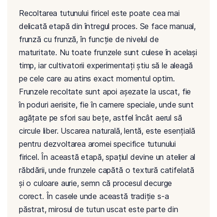
Recoltarea tutunului firicel este poate cea mai
delicată etapă din întregul proces. Se face manual,
frunză cu frunză, în funcție de nivelul de
maturitate. Nu toate frunzele sunt culese în același
timp, iar cultivatorii experimentați știu să le aleagă
pe cele care au atins exact momentul optim.
Frunzele recoltate sunt apoi așezate la uscat, fie
în poduri aerisite, fie în camere speciale, unde sunt
agățate pe sfori sau bețe, astfel încât aerul să
circule liber. Uscarea naturală, lentă, este esențială
pentru dezvoltarea aromei specifice tutunului
firicel. În această etapă, spațiul devine un atelier al
răbdării, unde frunzele capătă o textură catifelată
și o culoare aurie, semn că procesul decurge
corect. În casele unde această tradiție s-a
păstrat, mirosul de tutun uscat este parte din