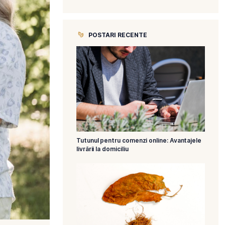
CATEGORII
POSTARI R
Tutunul pentru 
livrării la domicil