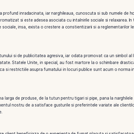
andit, insa, pe de alta parte, tari precum Marea Britanie si Ir
a raspuns la problemele de sanatate publica asociate cu acest
 vine vorba de fumat, motiv pentru care in tari precum Japo
v fumatorilor. China are una dintre cele mai mari rate de fuma
e dintre cele mai stricte legi anti-fumat din lume, cu amenzi
zare
ivitate sociala profund inradacinata, iar narghileaua, cunosc
at tutun aromatizat si este adesea asociata cu intalnirile soc
 legaturile sociale, insa, exista o crestere a constientizarii