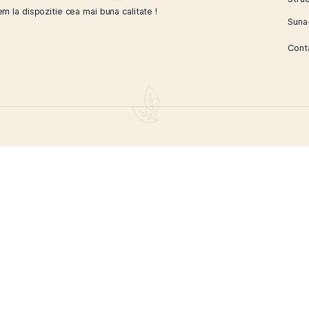
exitatea si diversitatea obiceiurilor umane, iar in timp ce f
e, practica sa continua sa fie profund inradacinata in multe 
ca iti punem la dispozitie cea mai buna calitate !