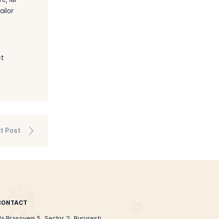
vat ca un simbol al libertatii
Nicoleta Boboc
a o schimbare drastica in
singur tigarile
ce sunt acum o norma in multe
, pana la narghilele si lichide
 variate ale clientilor,
cuta si satisfacatoare, iar
i perfect adaptat nevoilor