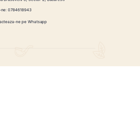
umatul ramane un subiect
culturi.
Next Post
CONTACT
Strada Brasoveni 5, Sector 2, Bucuresti
Suna-ne:
0784618943