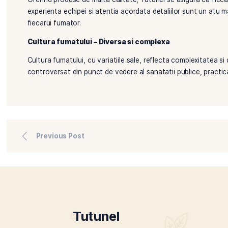
In America, istoria fumatului este strans legata de i
si al glamourului, acum este vazut ca un risc major 
perceptia fumatului, astfel incat, campaniile de san
state americane.
Tutunel: Mai mult decat un magazin de tutun
La magazinul nostru online, Tutunel, punem la dispozi
pentru tigari electronice. Aceasta diversitate reflec
raspunzand astfel la cerintele unei piete in continu
Calitate si expertiza
Oferind produse de inalta calitate, Tutunel se asigu
experienta echipei si atentia acordata detaliilor su
fiecarui fumator.
Cultura fumatului – Diversa si complexa