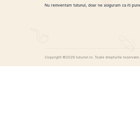
Cultura fumatului, cu variatiile sale, reflecta compl
controversat din punct de vedere al sanatatii public
Previous Post
Tutunel
Nu reinventam tutunul, doar ne asiguram 