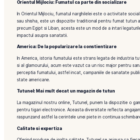
Italia, fumatul continua sa fie un obicei social rasp
stricte pentru a limita fumatul in locuri publice, c
Asia: Diversitate culturala si contrast
Asia ofera o imagine a contrastelor puternice cand
practica raspandita, cu multe spatii dedicate exclusi
precum Singapore, Thailanda si India au adoptat unel
publice neautorizate.
Orientul Mijlociu: Fumatul ca parte din sociali
In Orientul Mijlociu, fumatul narghilelei este o act
sau shisha, este un dispozitiv traditional pentru fum
precum Egipt si Liban, acesta este un mod de a intari
impactul asupra sanatatii.
America: De la popularizare la constientizare