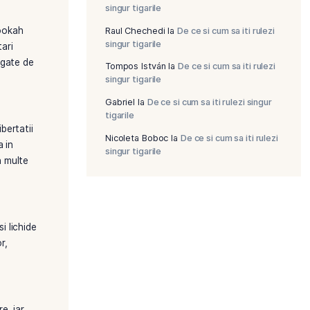
landa au implementat legi
a.
Tutun la preț d
economisești c
cantități mari
nia, fumatul este inca o
tori din lume, insa, tari
 mari pentru fumatul in locuri
COMENTAR
Raul Chechedi
singur tigarile
uta si sub numele de hookah
Raul Chechedi
singur tigarile
iale si relaxarea. In tari
 si a reglementarilor legate de
Tompos István
singur tigarile
Gabriel
la
De ce 
tigarile