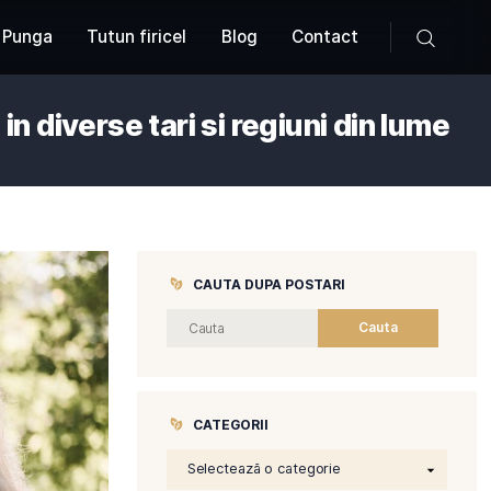
Produse
Tutun Punga
Tutun firicel
Blog
at fumatul in diverse tari si re
CAUTA DUP