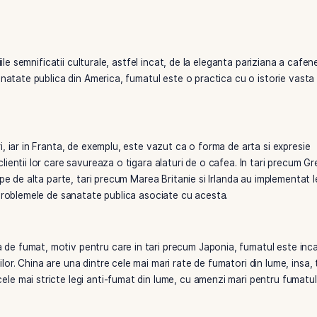
si are propriile semnificatii culturale, astfel incat, de la eleg
paniile de sanatate publica din America, fumatul este o practi
 multor tari, iar in Franta, de exemplu, este vazut ca o form
se pentru clientii lor care savureaza o tigara alaturi de o caf