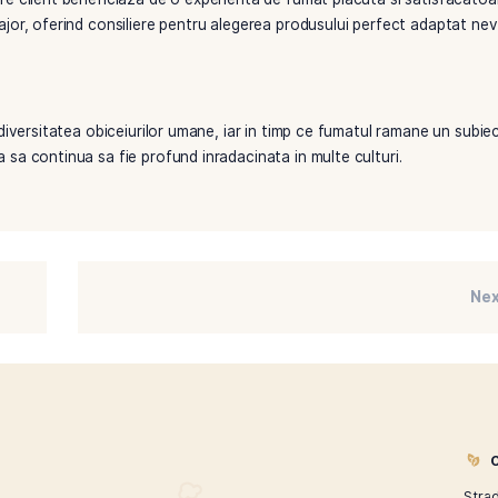
ndustria tutunului si de publicitatea agresiva, iar odata promo
pentru sanatate. Statele Unite, in special, au fost martore l
atate publica si restrictiile asupra fumatului in locuri publi
tie o gama larga de produse, de la tutun pentru tigari si pipe
ta angajamentul nostru de a satisface gusturile si preferintele
a schimbare.
ra ca fiecare client beneficiaza de o experienta de fumat pla
nt un atu major, oferind consiliere pentru alegerea produsulu