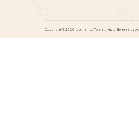
Previous Post
Tutunel
Nu reinventam tutunul, doar ne asiguram 