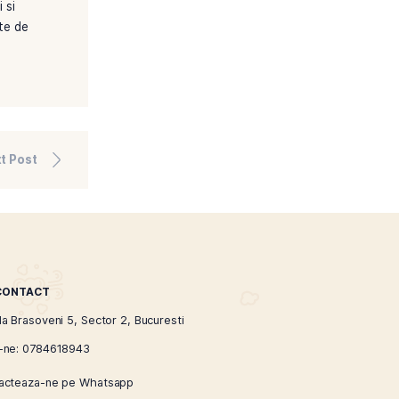
Nicoleta Boboc
ri si nu ezita sa incerci
singur tigarile
i tehnicile. In plus, poti
la experti.
pentru tine. Produsele
La Tutunel, calitatea este
te bucura de cele mai fine
, iar cu rabdare si
e. Nu uita sa verifici si
atisfacatoare experiente de