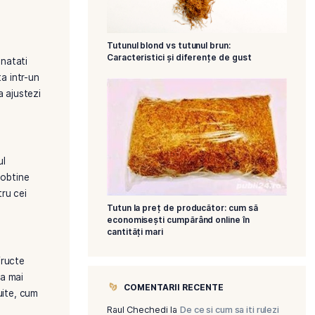
Tutunul blond vs
Caracteristici ș
tiale care iti vor imbunatati
ntr-o simpla obisnuinta intr-un
du-ti posibilitatea sa ajustezi
specifice, de la tutunul