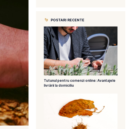
CATEGORII
POSTARI R
Tutunul pentru 
livrării la domicil