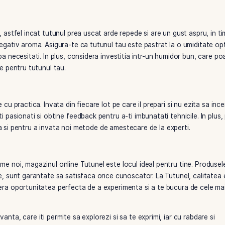
cut pentru aroma intensa. Incepe cu un singur tip sau combin
erimenta si cu tutunul Burley, care adauga o nota de robust
romele, putand folosi ingrediente naturale precum scortisoar
i moderat la inceput – adauga cantitati mici si testeaza ar
ajuta sa descoperi combinatia perfecta. In plus, poti incerc
 cu adevarat distinct.
 fumatului, astfel incat tutunul prea uscat arde repede si ar
influenta negativ aroma. Asigura-te ca tutunul tau este past
ozitare dupa necesitati. In plus, considera investitia intr-u
ditii ideale pentru tutunul tau.