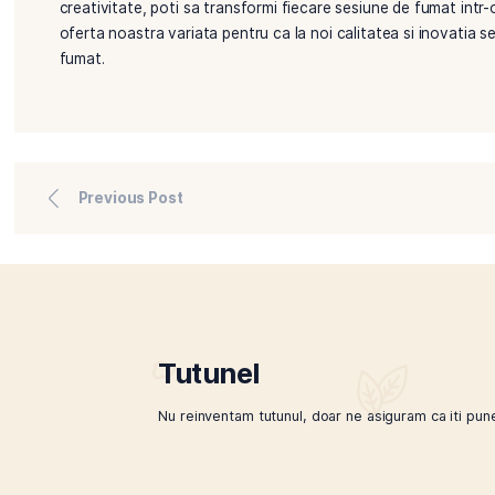
Amestecarea tutunului este o abilitate, iar perfectio
combinatii noi. De asemenea, impartaseste-ti experie
participa la intalniri si seminarii despre tutun pent
Magazinul online Tutunel
Daca esti pasionat de tutun sau doar curios in caut
noastre, de la branduri recunoscute pana la varieta
intotdeauna garantata, iar sortimentele noastre bog
arome.
Amestecarea propriilor arome de tutun este o activit
creativitate, poti sa transformi fiecare sesiune de 
oferta noastra variata pentru ca la noi calitatea si
fumat.