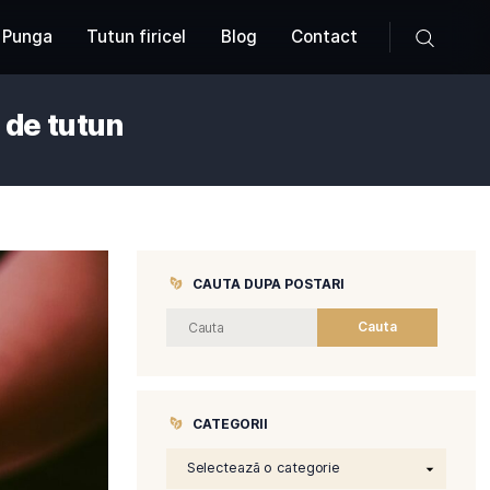
Produse
Tutun Punga
Tutun firicel
Blog
iilor arome de tutun
CAUTA DUP