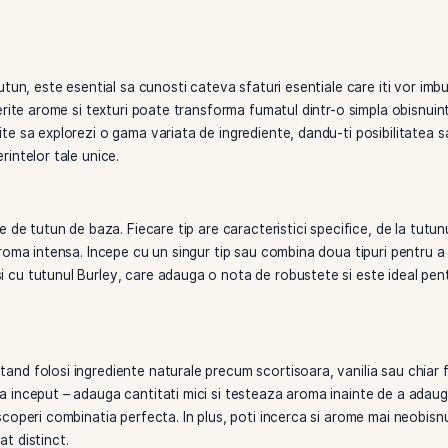
tecuri de tutun, este esential sa cunosti cateva sfaturi esen
tarea cu diferite arome si texturi poate transforma fumatul di
v iti permite sa explorezi o gama variata de ingrediente, dan
rfect preferintelor tale unice.
egi tipurile de tutun de baza. Fiecare tip are caracteristici 