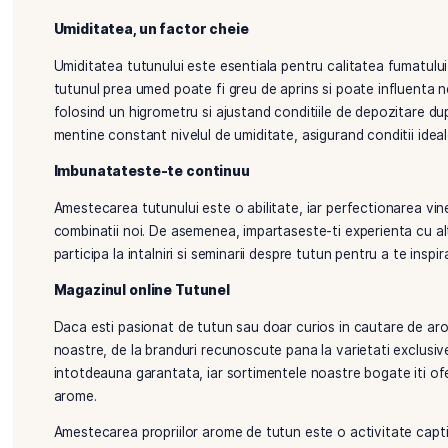
Virginia, care este dulce si usor, la Latakia, cunos
un profil de baza interesant. De asemenea, poti exp
care prefera un gust mai puternic.
Experimenteaza cu arome naturale
Dupa ce ai stabilit baza, este momentul sa adaugi a
uscate pentru a da un gust unic amestecului tau. Fi
mult, iar acest proces de testare si ajustare te va 
ar fi ciocolata sau menta, pentru un profil aromatic
Umiditatea, un factor cheie
Umiditatea tutunului este esentiala pentru calitatea
tutunul prea umed poate fi greu de aprins si poate 
folosind un higrometru si ajustand conditiile de dep
mentine constant nivelul de umiditate, asigurand con
Imbunatateste-te continuu