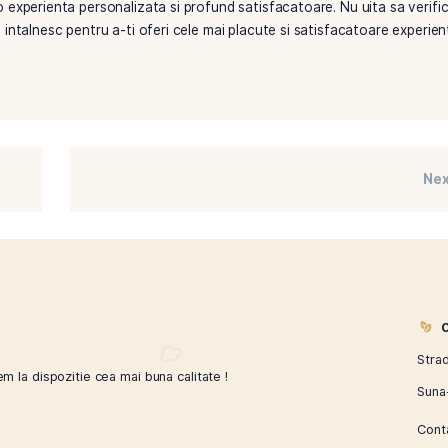
narea vine cu practica. Invata din fiecare lot pe care il prepa
nta cu alti pasionati si obtine feedback pentru a-ti imbunatat
ru a te inspira si pentru a invata noi metode de amestecare de 
are de arome noi, magazinul online Tutunel este locul ideal 
ti exclusive, sunt garantate sa satisfaca orice cunoscator. 
ate iti ofera oportunitatea perfecta de a experimenta si a 
ate captivanta, care iti permite sa explorezi si sa te exprimi
fumat intr-o experienta personalizata si profund satisfacatoar
 inovatia se intalnesc pentru a-ti oferi cele mai placute si s