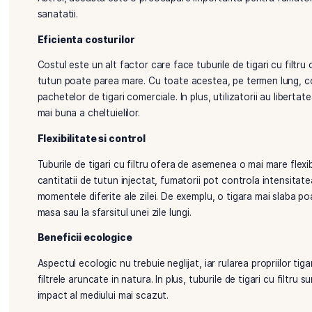
Utilizarea tuburilor cu filtru este simpla si eficien
poate fi realizat rapid si curat, fara risipa implicita 
Calitate consecventa
Unul dintre avantajele majore ale tuburilor de tigar
si densitate, asigurand astfel o arsura uniforma si 
rulare manuala, care pot rezulta tigari neuniforme si
Avantajele filtrului integrat
Filtrul integrat in tuburi contribuie la confortul inha
ce priveste grosimea si materialul, oferind astfel o
Astfel, aceasta este o preocupare importanta pentr
sanatatii.
Eficienta costurilor
Costul este un alt factor care face tuburile de tigari