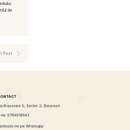
aratie cu achizitionarea
 ceea ce permite o gestionare
lizata. Asadar, prin ajustarea
eze la preferintele lor sau la
ernica poate fi dorita dupa o
elor de tigari comerciale si de
 contribuind astfel la un
 si impactul asupra mediului.
satisfaca gustul si stilul de