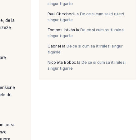
Tutun la preț d
economisești c
cantități mari
filtru reprezinta o solutie
COMENTAR
mpromite standardele de
Raul Chechedi
singur tigarile
Raul Chechedi
singur tigarile
fera in diverse variante, de la
fumatorilor sa personalizeze
Tompos István
singur tigarile
Gabriel
la
De ce 
tigarile