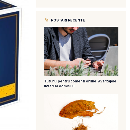
CATEGORII
POSTARI R
Tutunul pentru 
livrării la domicil