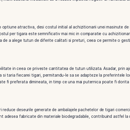
ta: tutunul este introdus in tub cu ajutorul unei masinute de i
a metodelor traditionale de rulare a tigarilor.
i cu filtru este calitatea constanta, unde fiecare tigara rul
o experienta consecventa de fumat. Acest lucru este dificil 
, prin urmare, la o arsura inegala.
larii, insa si la reducerea cantitatii de nicotina si gudron inhal
 gama larga de optiuni pentru reducerea sau modificarea inha
u fumatori, multi cautand modalitati de a reduce impactul n
 cu filtru o optiune atractiva, desi costul initial al achizitio