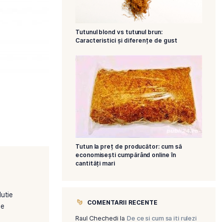
Tutunul blond vs
Caracteristici ș