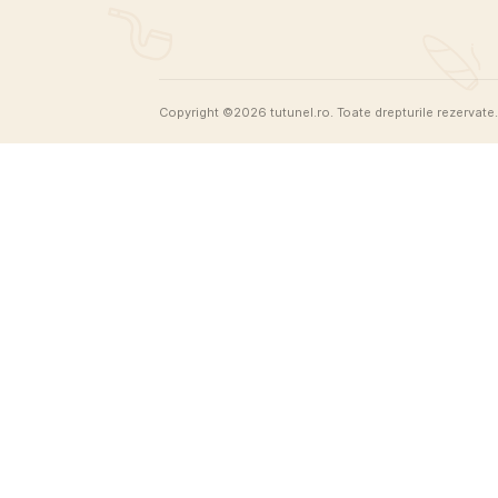
viata.
Previous Post
Tutunel
Nu reinventam tutunul, doar ne asiguram 