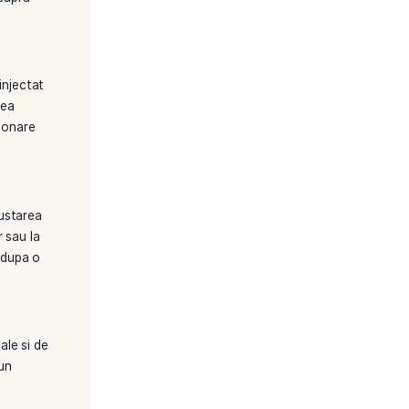
njectat tutun, proces care
Nicoleta Boboc
singur tigarile
ata va avea aceeasi dimensiune
de realizat prin metodele de
ate. Filtrele pot varia in ceea
larii substantelor nocive.
egativ al fumatului asupra
narii unei masinute de injectat