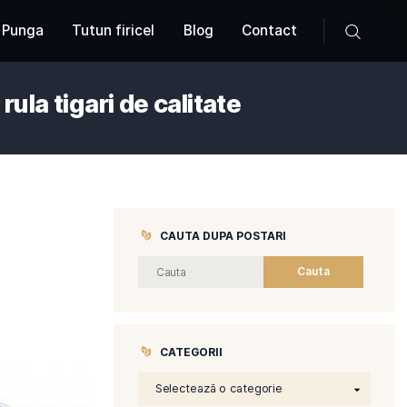
Produse
Tutun Punga
Tutun firicel
Blog
abila de a rula tigari de calita
CAUTA DUP