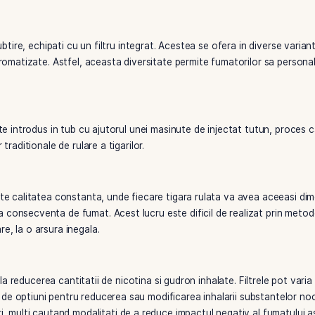
a sunt adesea prioritati principale, iar tuburile de tigari cu 
umatorilor o cale de a-si pregati propriile tigari fara a co
i de hartie subtire, echipati cu un filtru integrat. Acestea se o
ar cu filtre aromatizate. Astfel, aceasta diversitate permite 
onale.