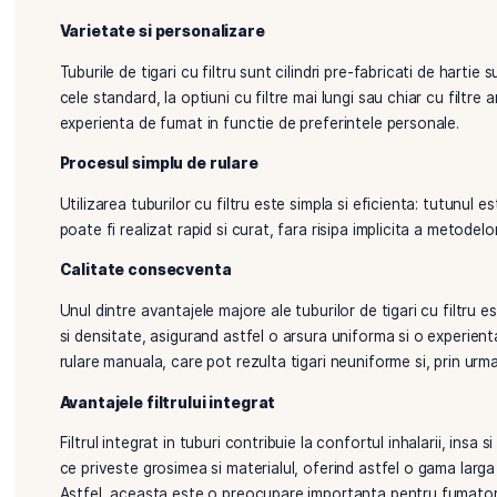
By tutunelro
decembrie 27, 2023
Pentru consumatorii de tutun, calitatea si convenient
eleganta care imbina aceste doua aspecte, oferind f
calitate sau de gust.
Varietate si personalizare
Tuburile de tigari cu filtru sunt cilindri pre-fabricat
cele standard, la optiuni cu filtre mai lungi sau chi
experienta de fumat in functie de preferintele pers
Procesul simplu de rulare