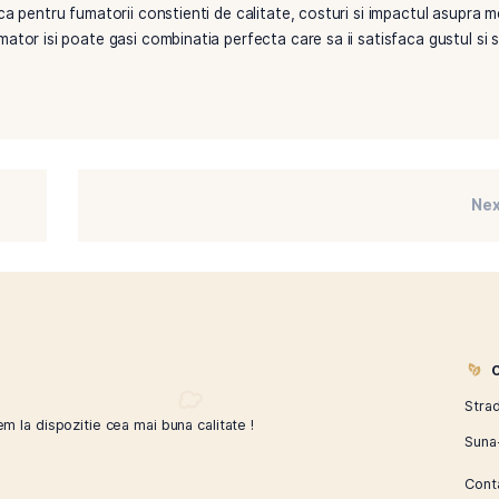
n lung, costul per tigara este semnificativ mai mic in comp
 au libertatea de a alege tutun de diferite calitati si preturi,
mare flexibilitate in ceea ce priveste cantitatea de tutun uti
ntensitatea si taria fiecarei tigari, permitandu-le sa se adapt
ai slaba poate fi preferata dimineata, in timp ce una mai put
opriilor tigari reduce deseurile generate de ambalajele pachet
ri cu filtru sunt adesea fabricate din materiale biodegradabile,
na si practica pentru fumatorii constienti de calitate, costuri
 fiecare fumator isi poate gasi combinatia perfecta care sa ii 