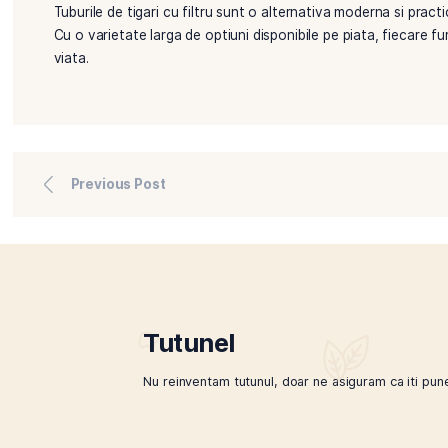
tutun poate parea mare. Cu toate acestea, pe terme
pachetelor de tigari comerciale. In plus, utilizatorii
mai buna a cheltuielilor.
Flexibilitate si control
Tuburile de tigari cu filtru ofera de asemenea o mai 
cantitatii de tutun injectat, fumatorii pot controla i
momentele diferite ale zilei. De exemplu, o tigara m
masa sau la sfarsitul unei zile lungi.
Beneficii ecologice
Aspectul ecologic nu trebuie neglijat, iar rularea pr
filtrele aruncate in natura. In plus, tuburile de tiga
impact al mediului mai scazut.
Tuburile de tigari cu filtru sunt o alternativa moder
Cu o varietate larga de optiuni disponibile pe piata,