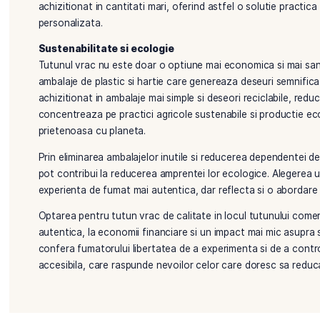
alternativa autentica pentru cei care vor sa scape de
ajustarea cantitatii de tutun din fiecare tigara, ofer
Economie si accesibilitate
Un alt motiv important pentru care multi fumatori al
majoritatea cazurilor, tutunul vrac este considerabi
preambalate. Acest lucru se datoreaza faptului ca, 
suplimentare asociate cu ambalajul, marketingul si di
In plus, tutunul vrac ofera o flexibilitate mai mare i
mai mari in functie de preferinte, ceea ce contribu
cantitatea de tutun poate duce la economii semnifi
achizitionat in cantitati mari, oferind astfel o solu
personalizata.
Sustenabilitate si ecologie
Tutunul vrac nu este doar o optiune mai economica s