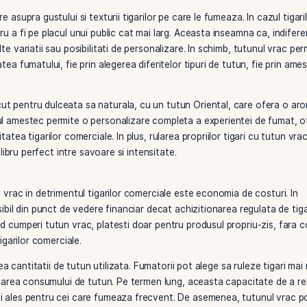
gust. Acesti aditivi pot include zaharuri, substante chimice 
matul mai atragator, dar si mai daunator pentru sanatate. In
calitatea scazuta a produsului.
eneral, mai pur. Desi poate varia in functie de producator, t
te cazuri este complet natural. Acesta provine din frunze de t
ze aroma naturala si autentica a plantei. Fumatorii care apre
ece acesta ofera o experienta mai curata si mai naturala.
v mai mare asupra gustului si texturii tigarilor pe care le fu
icat pentru a fi pe placul unui public cat mai larg. Aceasta
a prea multe variatii sau posibilitati de personalizare. In sc
 intensitatea fumatului, fie prin alegerea diferitelor tipuri 
ia, cunoscut pentru dulceata sa naturala, cu un tutun Orie
rea propriul amestec permite o personalizare completa a ex