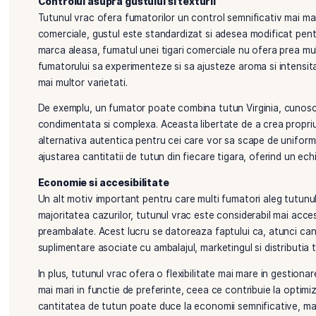
de valabilitate si ii confera o anumita textura sau 
intensifica aroma, toate fiind destinate sa faca fu
pot afecta gustul natural al tutunului si pot masca 
Pe de alta parte, tutunul vrac de calitate este, in g
nu contine aceleasi cantitati de aditivi, iar in mul
care sunt tratate minim si sunt destinate sa pastre
tutunului tind sa opteze pentru tutunul vrac, deoar
Controlul asupra gustului si texturii
Tutunul vrac ofera fumatorilor un control semnificati
comerciale, gustul este standardizat si adesea modif
marca aleasa, fumatul unei tigari comerciale nu ofer
fumatorului sa experimenteze si sa ajusteze aroma si
mai multor varietati.
De exemplu, un fumator poate combina tutun Virgin
condimentata si complexa. Aceasta libertate de a c