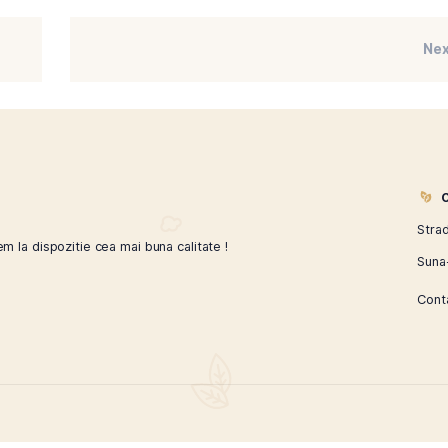
 semnificative, contribuind la poluarea mediului. In contrast,
abile, reducand astfel impactul asupra mediului. In plus, mult
oductie ecologica, ceea ce poate face ca alegerea unui astf
pendentei de procesele industriale de productie, fumatorii c
Alegerea unui tutun de calitate, natural si cultivat sustenab
o abordare mai responsabila fata de mediu.
nului comercial aduce numeroase beneficii, de la o experien
c asupra sanatatii si mediului. Alegerea unui tutun fara aditi
 a controla pe deplin calitatea fiecarei tigari. In plus, tut
c sa reduca costurile si sa adopte o abordare mai sustenabil