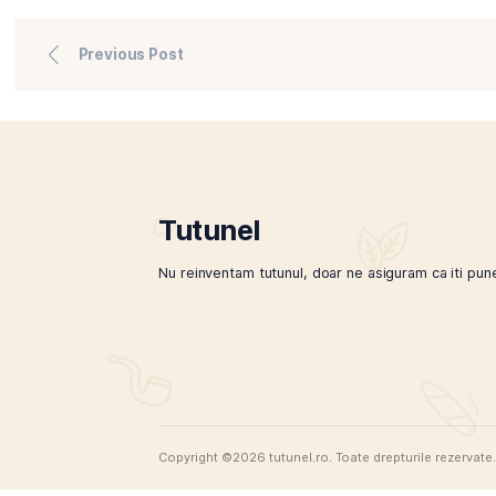
ambalaje de plastic si hartie care genereaza deseuri
achizitionat in ambalaje mai simple si deseori recicl
concentreaza pe practici agricole sustenabile si pr
prietenoasa cu planeta.
Prin eliminarea ambalajelor inutile si reducerea de
pot contribui la reducerea amprentei lor ecologice. 
experienta de fumat mai autentica, dar reflecta si 
Optarea pentru tutun vrac de calitate in locul tutu
autentica, la economii financiare si un impact mai mi
confera fumatorului libertatea de a experimenta si de
accesibila, care raspunde nevoilor celor care dores