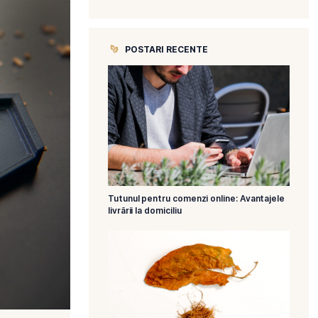
CATEGORII
POSTARI R
Tutunul pentru 
livrării la domicil