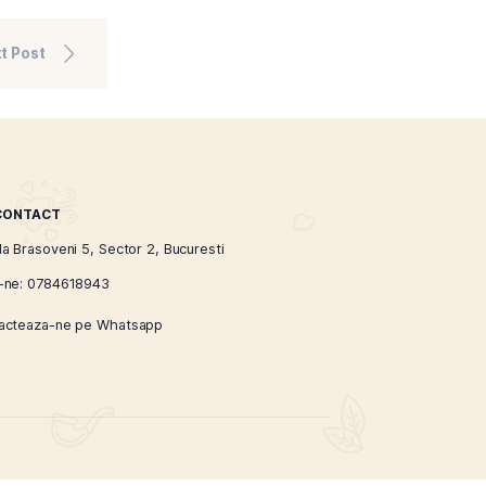
 tutunul vrac poate fi
e branduri de tutun vrac se
el de tutun sa fie mai
are opteaza pentru tutun vrac
il, nu doar ca ofera o
ta de fumat personalizata si
vi chimici si cu un gust natural
unul vrac ofera o optiune mai
a.