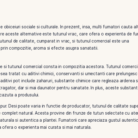
nd legata de obiceiuri sociale si culturale. In prezent, insa, 
iale. Una dintre aceste alternative este tutunul vrac, care o
gerea intre tutunul de calitate, cumparat in vrac, si tutunul 
pret, ci si prin compozitie, aroma si efecte asupra sanatatii
c de calitate si tutunul comercial consta in compozitia aces
rga, este adesea tratat cu aditivi chimici, conservanti si um