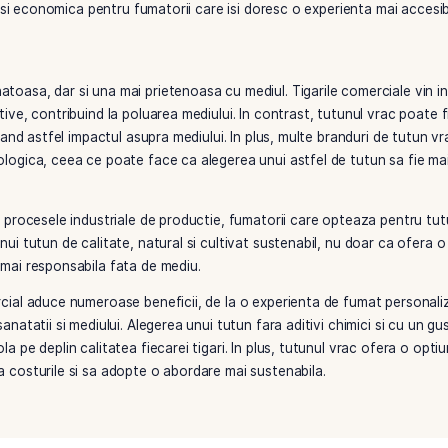
 uniformitatea tigarilor comerciale. In plus, rularea propriil
ind un echilibru perfect intre savoare si intensitate.
eg tutunul vrac in detrimentul tigarilor comerciale este eco
l mai accesibil din punct de vedere financiar decat achizitio
atunci cand cumperi tutun vrac, platesti doar pentru produsu
stributia tigarilor comerciale.
n gestionarea cantitatii de tutun utilizata. Fumatorii pot aleg
ie la optimizarea consumului de tutun. Pe termen lung, aceas
cative, mai ales pentru cei care fumeaza frecvent. De asem
tie practica si economica pentru fumatorii care isi doresc o e
i mai sanatoasa, dar si una mai prietenoasa cu mediul. Tiga