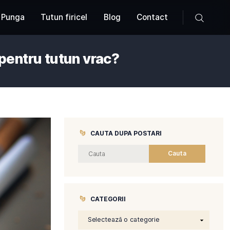
Produse
Tutun Punga
Tutun firicel
Blog
e sa optezi pentru tutun vrac?
CAUTA DUP