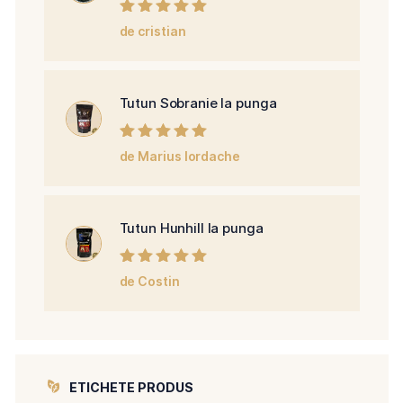
Evaluat la
5
de cristian
din 5
Tutun Sobranie la punga
Evaluat la
5
de Marius Iordache
din 5
Tutun Hunhill la punga
Evaluat la
5
de Costin
din 5
ETICHETE PRODUS