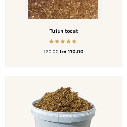
Tutun tocat
Evaluat la
120.00
Lei
110.00
5.00
din 5