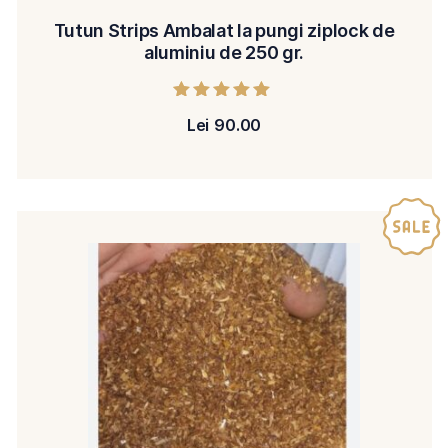
Tutun Strips Ambalat la pungi ziplock de
aluminiu de 250 gr.
Evaluat la
Lei
90.00
5.00
din 5