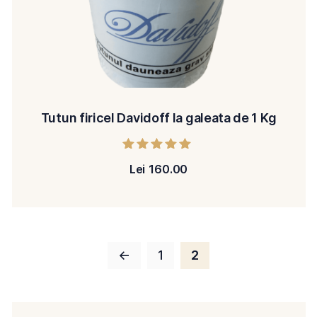
Tutun firicel Davidoff la galeata de 1 Kg
Evaluat la
Lei
160.00
5.00
din 5
←
1
2