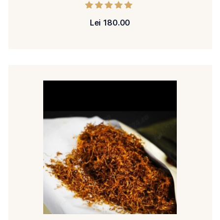
Evaluat la
Lei
180.00
5.00
din 5