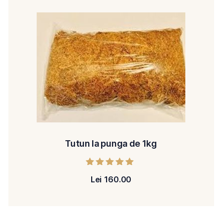
Tutun la punga de 1kg
Evaluat la
Lei
160.00
5.00
din 5