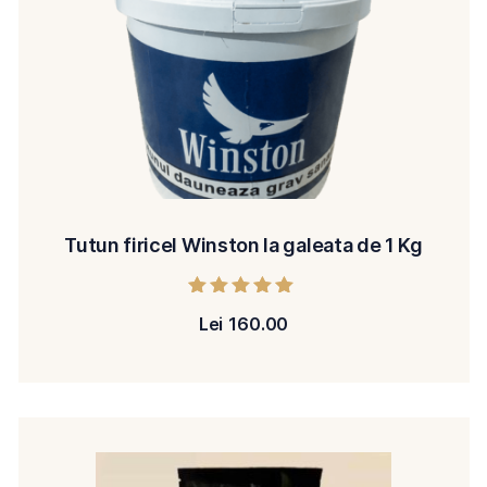
Tutun firicel Winston la galeata de 1 Kg
Evaluat la
Lei
160.00
5.00
din 5