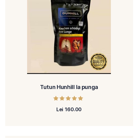
Tutun Hunhill la punga
Evaluat la
Lei
160.00
5.00
din 5