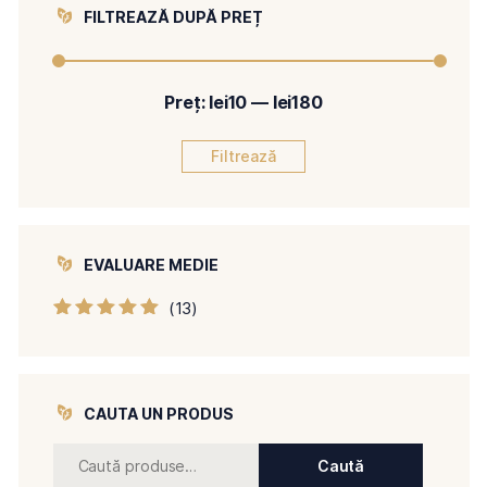
FILTREAZĂ DUPĂ PREȚ
Preț:
lei10
—
lei180
Filtrează
EVALUARE MEDIE
(13)
Evaluat la
5
din 5
CAUTA UN PRODUS
Caută