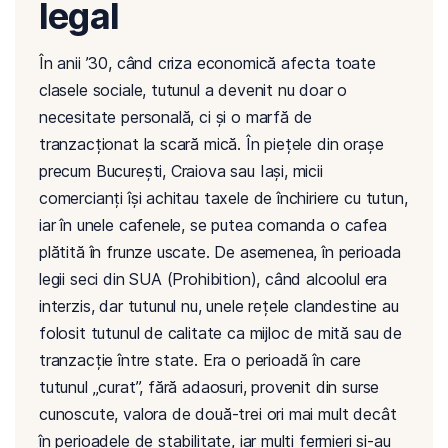
legal
În anii ’30, când criza economică afecta toate
clasele sociale, tutunul a devenit nu doar o
necesitate personală, ci și o marfă de
tranzacționat la scară mică. În piețele din orașe
precum București, Craiova sau Iași, micii
comercianți își achitau taxele de închiriere cu tutun,
iar în unele cafenele, se putea comanda o cafea
plătită în frunze uscate. De asemenea, în perioada
legii seci din SUA (Prohibition), când alcoolul era
interzis, dar tutunul nu, unele rețele clandestine au
folosit tutunul de calitate ca mijloc de mită sau de
tranzacție între state. Era o perioadă în care
tutunul „curat”, fără adaosuri, provenit din surse
cunoscute, valora de două-trei ori mai mult decât
în perioadele de stabilitate, iar mulți fermieri și-au