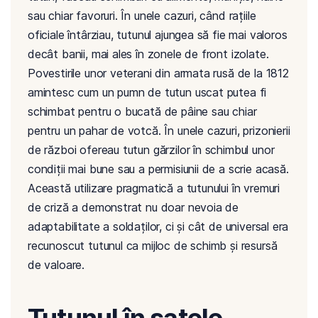
sau chiar favoruri. În unele cazuri, când rațiile
oficiale întârziau, tutunul ajungea să fie mai valoros
decât banii, mai ales în zonele de front izolate.
Povestirile unor veterani din armata rusă de la 1812
amintesc cum un pumn de tutun uscat putea fi
schimbat pentru o bucată de pâine sau chiar
pentru un pahar de votcă. În unele cazuri, prizonierii
de război ofereau tutun gărzilor în schimbul unor
condiții mai bune sau a permisiunii de a scrie acasă.
Această utilizare pragmatică a tutunului în vremuri
de criză a demonstrat nu doar nevoia de
adaptabilitate a soldaților, ci și cât de universal era
recunoscut tutunul ca mijloc de schimb și resursă
de valoare.
Tutunul în satele