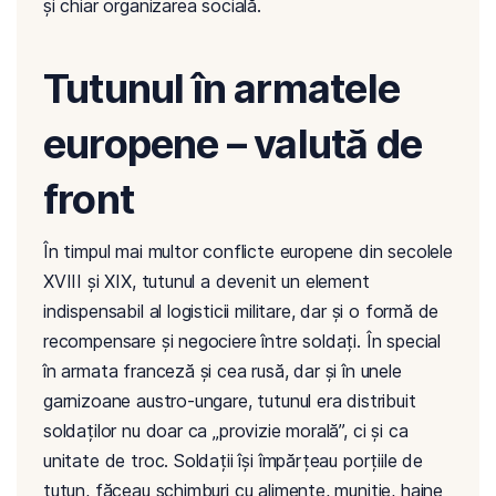
și chiar organizarea socială.
Tutunul în armatele
europene – valută de
front
În timpul mai multor conflicte europene din secolele
XVIII și XIX, tutunul a devenit un element
indispensabil al logisticii militare, dar și o formă de
recompensare și negociere între soldați. În special
în armata franceză și cea rusă, dar și în unele
garnizoane austro-ungare, tutunul era distribuit
soldaților nu doar ca „provizie morală”, ci și ca
unitate de troc. Soldații își împărțeau porțiile de
tutun, făceau schimburi cu alimente, muniție, haine