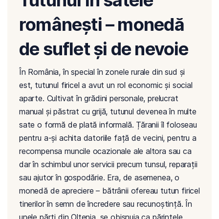
românești – monedă
de suflet și de nevoie
În România, în special în zonele rurale din sud și
est, tutunul firicel a avut un rol economic și social
aparte. Cultivat în grădini personale, prelucrat
manual și păstrat cu grijă, tutunul devenea în multe
sate o formă de plată informală. Țăranii îl foloseau
pentru a-și achita datoriile față de vecini, pentru a
recompensa muncile ocazionale ale altora sau ca
dar în schimbul unor servicii precum tunsul, reparații
sau ajutor în gospodărie. Era, de asemenea, o
monedă de apreciere – bătrânii ofereau tutun firicel
tinerilor în semn de încredere sau recunoștință. În
unele părți din Oltenia, se obișnuia ca părintele