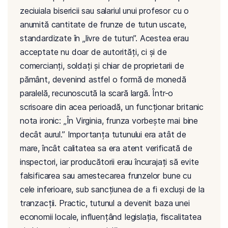
zeciuiala bisericii sau salariul unui profesor cu o
anumită cantitate de frunze de tutun uscate,
standardizate în „livre de tutun”. Acestea erau
acceptate nu doar de autorități, ci și de
comercianți, soldați și chiar de proprietarii de
pământ, devenind astfel o formă de monedă
paralelă, recunoscută la scară largă. Într-o
scrisoare din acea perioadă, un funcționar britanic
nota ironic: „În Virginia, frunza vorbește mai bine
decât aurul.” Importanța tutunului era atât de
mare, încât calitatea sa era atent verificată de
inspectori, iar producătorii erau încurajați să evite
falsificarea sau amestecarea frunzelor bune cu
cele inferioare, sub sancțiunea de a fi excluși de la
tranzacții. Practic, tutunul a devenit baza unei
economii locale, influențând legislația, fiscalitatea