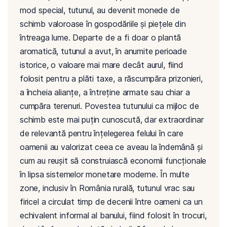
mod special, tutunul, au devenit monede de
schimb valoroase în gospodăriile și piețele din
întreaga lume. Departe de a fi doar o plantă
aromatică, tutunul a avut, în anumite perioade
istorice, o valoare mai mare decât aurul, fiind
folosit pentru a plăti taxe, a răscumpăra prizonieri,
a încheia alianțe, a întreține armate sau chiar a
cumpăra terenuri. Povestea tutunului ca mijloc de
schimb este mai puțin cunoscută, dar extraordinar
de relevantă pentru înțelegerea felului în care
oamenii au valorizat ceea ce aveau la îndemână și
cum au reușit să construiască economii funcționale
în lipsa sistemelor monetare moderne. În multe
zone, inclusiv în România rurală, tutunul vrac sau
firicel a circulat timp de decenii între oameni ca un
echivalent informal al banului, fiind folosit în trocuri,