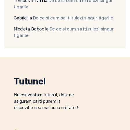
Tompos István
la
De ce si cum sa iti rulezi singur
tigarile
Gabriel
la
De ce si cum sa iti rulezi singur tigarile
Nicoleta Boboc
la
De ce si cum sa iti rulezi singur
tigarile
Tutunel
Nu reinventam tutunul, doar ne
asiguram ca iti punem la
dispozitie cea mai buna calitate !