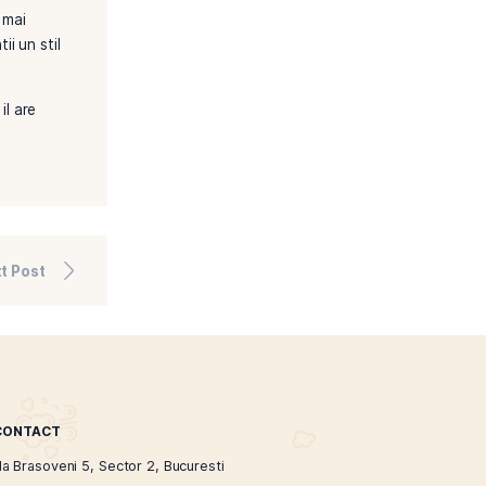
nzitia la aceste alternative,
Nicoleta Boboc
singur tigarile
reglementarile locale privind
u curat si sanatos contribuie
ie echilibrata si exercitii
a magazinul nostru online
oferim sunt garantate ca fiind
u a gasi optiunea cea mai
i te ajuta sa iti mentii un stil
t de impactul pe care il are