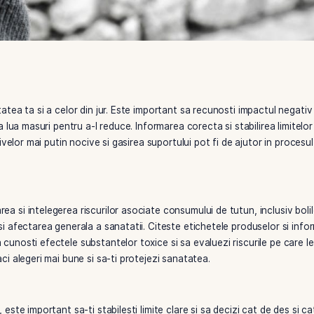
entru sanatatea ta si a celor din jur. Este important sa recun
litatea de a lua masuri pentru a-l reduce. Informarea corecta s
rea alternativelor mai putin nocive si gasirea suportului pot f