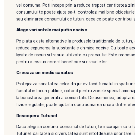
Informeaza-te corect
Primul pas catre un consum responsabil de tutun este
de fumat, cum ar fi cancerul pulmonar, bolile cardi
te despre compozitia acestora, astfel incat este imp
fiecare tip de produs din tutun. Acest demers te va 
Stabileste limite
Pentru a reduce impactul negativ al tutunului asupra 
vei consuma. Poti incepe prin a reduce treptat canti
consumului te poate ajuta sa-ti controlezi mai bin
sau eliminarea consumului de tutun, ceea ce poate c
Alege variantele mai putin nocive
Pe piata exista alternative la produsele traditional
reduce expunerea la substantele chimice nocive. C