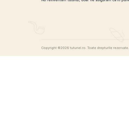
tutunul asupra sanatatii tale si a celor din jur.
Previous Post
Tutunel
Nu reinventam tutunul, doar ne asiguram 