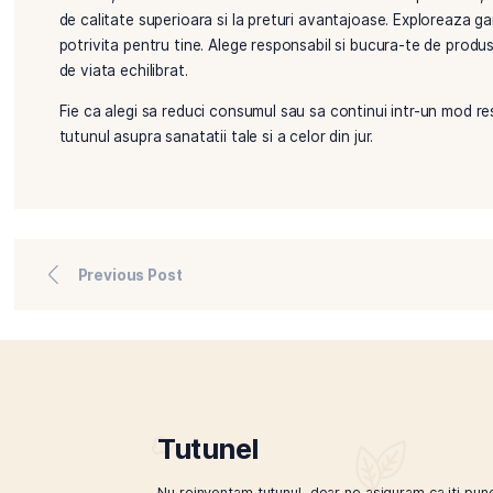
lipsite de riscuri si trebuie utilizate cu precautie. 
pentru a evalua corect beneficiile si riscurile lor.
Creeaza un mediu sanatos
Protejeaza sanatatea celor din jur evitand fumatul i
fumatul in locuri publice, optand pentru zonele spe
la bunastarea generala a comunitatii. De asemenea, a
fizice regulate, poate ajuta la contracararea unora 
Descopera Tutunel
Daca alegi sa continui consumul de tutun, te incura
Tutunel, calitatea si diversitatea sunt intotdeauna pr
de calitate superioara si la preturi avantajoase. E
potrivita pentru tine. Alege responsabil si bucura-te
de viata echilibrat.
Fie ca alegi sa reduci consumul sau sa continui intr-