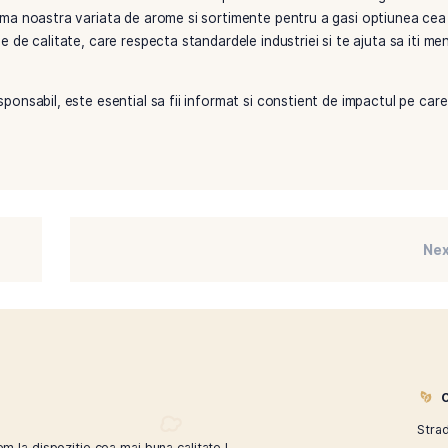
Este recomandat sa consulti un specialist inainte de a face tra
n spatii inchise sau in prezenta non-fumatorilor si respecta 
cial amenajate pentru fumatori. Astfel, mentinerea unui medi
doptarea unui stil de viata sanatos, care include o alimentat
dintre efectele negative ale fumatului.
jam sa o faci intr-un mod cat mai responsabil si informat. L
ioritare, iar brandurile si varietatile de tutun pe care ti le 
xploreaza gama noastra variata de arome si sortimente pentr
 de produse de calitate, care respecta standardele industriei s
un mod responsabil, este esential sa fii informat si constien