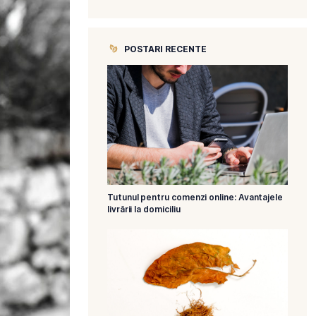
CATEGORII
POSTARI R
Tutunul pentru 
livrării la domicil