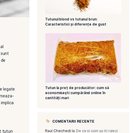
Tutunul blond vs
Caracteristici ș
osti impactul negativ al
i stabilirea limitelor sunt
i de ajutor in procesul de