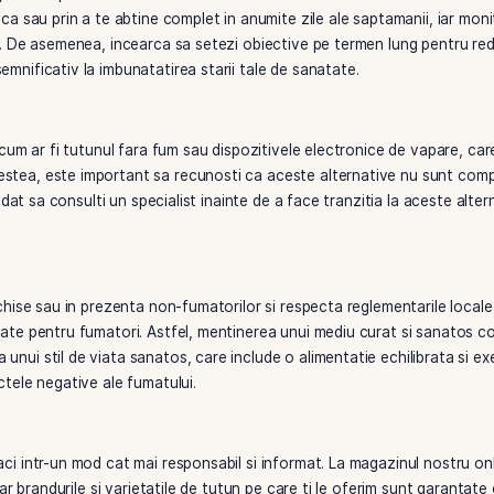
 informarea si intelegerea riscurilor asociate consumului de
ovasculare si afectarea generala a sanatatii. Citeste etichet
ortant sa cunosti efectele substantelor toxice si sa evaluezi
ajuta sa faci alegeri mai bune si sa-ti protejezi sanatatea.
sanatatii, este important sa-ti stabilesti limite clare si sa 
tatea zilnica sau prin a te abtine complet in anumite zile al
e obiceiurile. De asemenea, incearca sa setezi obiective pe 
ontribui semnificativ la imbunatatirea starii tale de sanatat
e de tutun, cum ar fi tutunul fara fum sau dispozitivele elec
u toate acestea, este important sa recunosti ca aceste alt