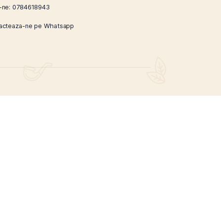
Next Post
CONTACT
Strada Brasoveni 5, Sector 2, Bucuresti
Suna-ne:
0784618943