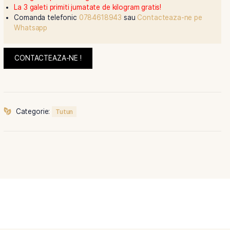
55 – 60 pachete de tigari;
Livrare in 1-2 zile lucratoare;
Tutun premium avem la pretul de 180 de lei/k
La 5 galeti primiti una gratis!
La 3 galeti primiti jumatate de kilogram gratis
Comanda telefonic
0784618943
sau
Contac
Whatsapp
CONTACTEAZA-NE !
Categorie:
Tutun