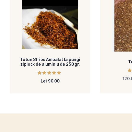
Provenienta: Import;
Produse asemanatoare