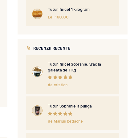
Tutun firicel 3
Lei
150.00
ilogramul
!
Tutun firicel 1 
teaza-ne pe
Lei
160.00
RECENZII RECENTE
Tutun firicel So
galeata de 1 K
Evaluat la
5
de cristian
din 5